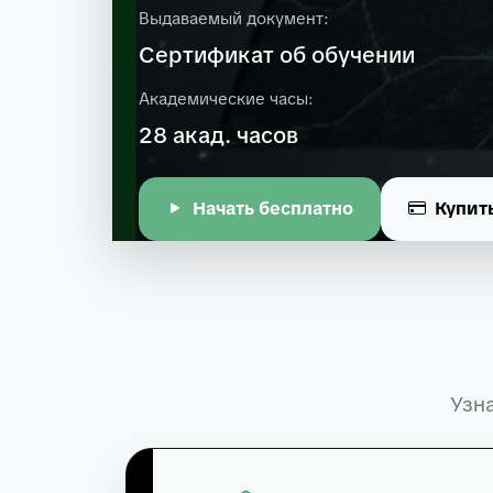
Выдаваемый документ:
Сертификат об обучении
Академические часы:
28 акад. часов
Начать бесплатно
Купит
Узн