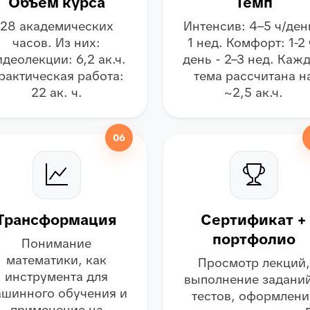
Объём курса
Темп
28 академических
Интенсив: 4–5 ч/ден
часов. Из них:
1 нед. Комфорт: 1-2 
деолекции: 6,2 ак.ч.
день - 2–3 нед. Каж
рактическая работа:
тема рассчитана н
22 ак. ч.
~2,5 ак.ч.
06
Трансформация
Сертификат +
портфолио
Понимание
математики, как
Просмотр лекций,
инструмента для
выполнение заданий
шинного обучения и
тестов, оформлени
применение на