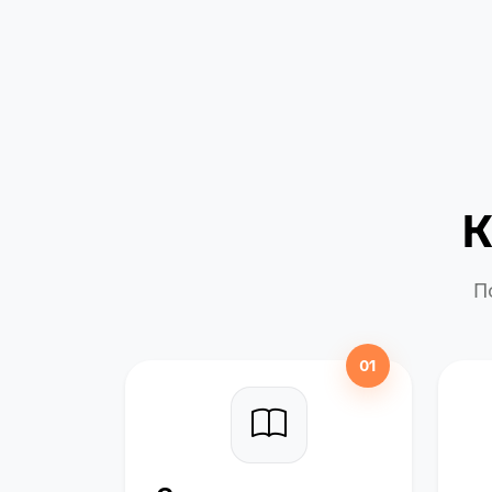
К
П
01