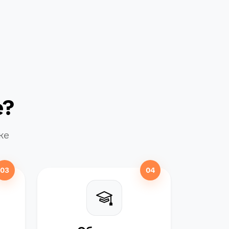
е?
ке
03
04