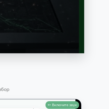
ыбор
Включите звук