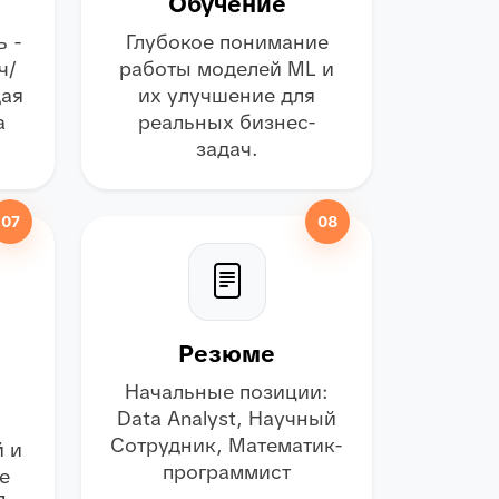
Обучение
ь -
Глубокое понимание
ч/
работы моделей ML и
дая
их улучшение для
а
реальных бизнес-
задач.
07
08
Резюме
Начальные позиции:
Data Analyst, Научный
Сотрудник, Математик-
 и
программист
е