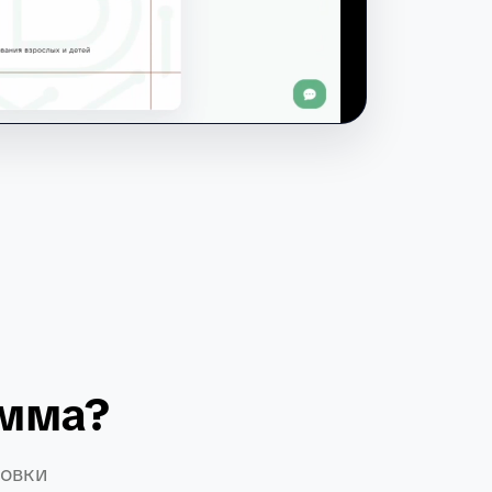
амма?
товки